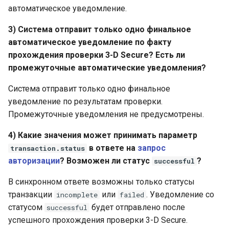
уведомлений
Получение токена
и
автоматическое уведомление.
платежа
Тестовый режим
Сервис отчетности
я
Параметры секции
3) Система отправит только одно финальное
smart_routing_verification
Кастомизация
API version 3
автоматическое уведомление по факту
п
виджета и платежной
прохождения проверки 3-D Secure? Есть ли
о
страницы
Провайдеры токенов
Коды ошибок
промежуточные автоматические уведомления?
и
Система отправит только одно финальное
Запуск виджета с
Параметры с
с
данными из веб-фор
уведомление по результатам проверки.
информацией о продаже
авиабилетов
Промежуточные уведомления не предусмотрены.
к
Перенаправление
4) Какие значения может принимать параметр
а
клиента на страницу
Архив изменений
в ответе на
запрос
transaction.status
магазина
авторизации
? Возможен ли статус
?
successful
Запрос статуса
В синхронном ответе возможны только статусы
транзакции по токену
транзакции
или
. Уведомление со
incomplete
failed
статусом
будет отправлено после
successful
успешного прохождения проверки 3-D Secure.