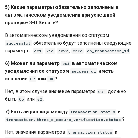
5) Какие параметры обязательно заполнены в
автоматическом уведомлении при успешной
проверке 3-D Secure?
В автоматическом уведомлении со статусом
обязательно будут заполнены следующие
successful
параметры:
,
,
,
,
.
eci
xid
cavv
creq
ds_transaction_id
6) Может ли параметр
в автоматическом
eci
уведомлении со статусом
иметь
successful
значение
или
?
07
00
Нет, в этом случае значение параметра
должно
eci
быть
или
.
05
02
7) Есть ли разница между
и
transaction.status
?
transaction.three_d_secure_verification.status
Нет, значения параметров
и
transaction.status