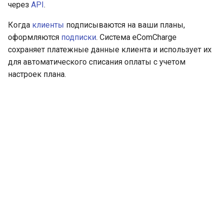
уведомлений
Получение токена
через
API
.
и
платежа
Тестовый режим
Когда
клиенты
подписываются на ваши планы,
я
Параметры секции
оформляются
подписки
. Система eComCharge
smart_routing_verification
Кастомизация
API version 3
п
сохраняет платежные данные клиента и использует их
виджета и платежной
о
страницы
для автоматического списания оплаты с учетом
Провайдеры токенов
Коды ошибок
настроек плана.
и
Запуск виджета с
Параметры с
с
данными из веб-фор
информацией о продаже
авиабилетов
к
Перенаправление
а
клиента на страницу
Архив изменений
магазина
Запрос статуса
транзакции по токену