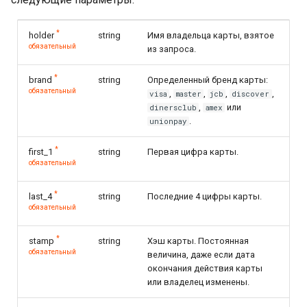
*
holder
string
Имя владельца карты, взятое
обязательный
из запроса.
*
brand
string
Определенный бренд карты:
обязательный
,
,
,
,
visa
master
jcb
discover
,
или
dinersclub
amex
.
unionpay
*
first_1
string
Первая цифра карты.
обязательный
*
last_4
string
Последние 4 цифры карты.
обязательный
*
stamp
string
Хэш карты. Постоянная
обязательный
величина, даже если дата
окончания действия карты
или владелец изменены.