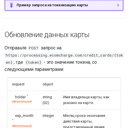
Пример запроса на токенизацию карты
Обновление данных карты
Отправьте
запрос на
POST
https://processing.ecomcharge.com/credit_cards/{tok
, где
- это значение токена, со
en}
{token}
следующими параметрами:
request
object
*
holder
string
Имя владельца карты, как
обязательный
(32)
указано на карте.
exp_month
integer
Месяц срока окончания
*
действия карты,
обязательный
представленный двумя