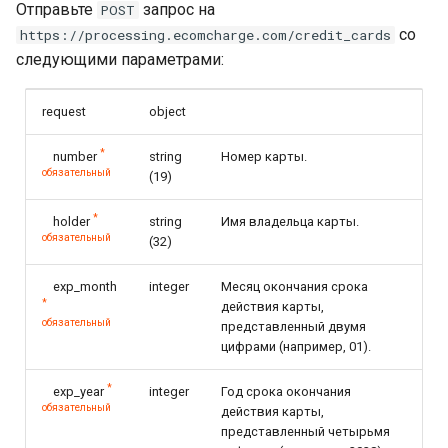
Отправьте
запрос на
POST
со
https://processing.ecomcharge.com/credit_cards
следующими параметрами:
request
object
*
number
string
Номер карты.
обязательный
(19)
*
holder
string
Имя владельца карты.
обязательный
(32)
exp_month
integer
Месяц окончания срока
*
действия карты,
обязательный
представленный двумя
цифрами (например, 01).
*
exp_year
integer
Год срока окончания
обязательный
действия карты,
представленный четырьмя