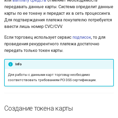
или
выплату средств
отменяет необходимость
уведомлений
Получение токена
и
передавать данные карты. Система определит данные
платежа
Тестовый режим
Сервис отчетности
карты по ее токену и передаст их в сеть процессинга.
я
Параметры секции
Для подтверждения платежа покупателю потребуется
smart_routing_verification
Кастомизация
API version 3
п
ввести лишь номер CVC/CVV.
виджета и платежной
о
страницы
Провайдеры токенов
Коды ошибок
Если торговец использует сервис
подписок
, то для
и
проведения рекуррентного платежа достаточно
Запуск виджета с
Параметры с
передать только токен карты.
с
данными из веб-фор
информацией о продаже
авиабилетов
к
Info
Перенаправление
а
клиента на страницу
Архив изменений
Для работы с данными карт торговцу необходимо
магазина
соответствовать требованиям PCI DSS сертификации.
Запрос статуса
транзакции по токену
Создание токена карты