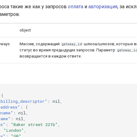
оса такие же как у запросов
оплата
и
авторизация
, за ис
аметров:
object
eways
Массив, содержащий
шлюза/шлюзов, которые в
gateway_id
статус во время предыдущих запросов. Параметр
gateway_i
возвращается в каждом ответе.
{
_billing_descriptor"
:
n
il
,
_address"
:
{
_name"
:
n
il
,
name"
:
n
il
,
ss"
:
"Baker street 221b"
,
:
"London"
,
ry"
:
"GB"
,