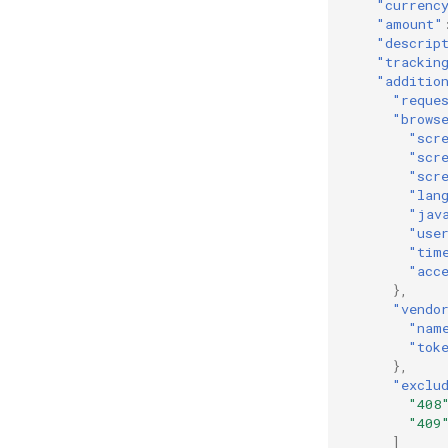
"currenc
"amount"
"descrip
"trackin
"additio
"reque
"brows
"scr
"scr
"scr
"lan
"jav
"use
"tim
"acc
},
"vendo
"nam
"tok
},
"exclu
"408
"409
]