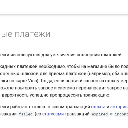
ные платежи
ежи используются для увеличения конверсии платежей.
кадных платежей необходимо, чтобы на магазине было п
оценных шлюзов для приема платежей (например, оба шл
жи по карте Visa). Тогда, если первый запрос на оплату вер
 можете повторить запрос и система перенаправит запрос н
ь вероятность успешно пропроцессить транзакцию.
ежи работают только с типом транзакций
оплата
и
авториз
анзакции
(со
статусами
транзакций
и
failed
expired
incom