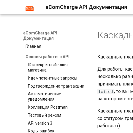
eComCharge API Документация
Каскад
eComCharge API
Документация
Главная
Каскадные плат
Основы работы с API
ID и секретный ключ
Для работы кас
магазина
несколько равн
Идемпотентные запросы
принимать плате
Подтверждение транзакции
, то вы
failed
Автоматические
на котором ест
уведомления
Коллекция Postman
Каскадные плат
Тестовый режим
со статусом тр
API version 3
работают).
Коды ошибок