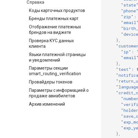
Справка
"state
API постраничных
Коды карточных продуктов
"phone
отчетов
"zip"
:
Бренды платежных карт
"email
Отображение платежных
"birth
брендов на виджете
"devic
},
Проверка KYC данных
"custome
клиента
"ip"
:
Языки платежной страницы
"email
и уведомлений
},
Параметры секции
"test"
:
smart_routing_verification
"notific
"return_
Провайдеры токенов
"languag
Параметры с информацией о
"credit_
продаже авиабилетов
"numbe
Архив изменений
"verif
"holde
"save_
"exp_m
"exp_y
},