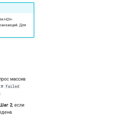
ля H2H-
ранзакций. Для
апрос массив
ул
failed
.
Шаг 2
; если
едена.