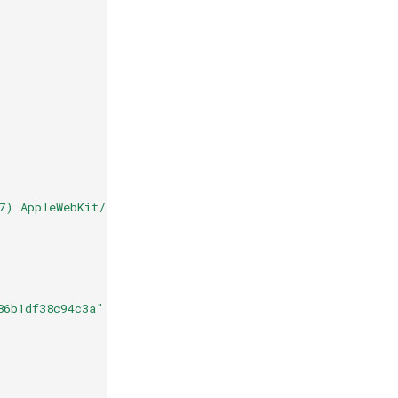
7) AppleWebKit/537.36 (KHTML, like Gecko) Chrome/91.0.4
86b1df38c94c3a"