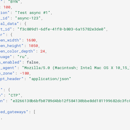
y"
:
"BYN"
,
:
100
,
tion"
:
"Test async #1"
,
g_id"
:
"async-123"
,
nal_data"
:
{
st_id"
:
"f3c809d1-6dfe-41f8-b803-6a15782e3de0"
,
er"
:
{
een_width"
:
1680
,
een_height"
:
1050
,
een_color_depth"
:
24
,
guage"
:
"ru"
,
a_enabled"
:
false
,
r_agent"
:
"Mozilla/5.0 (Macintosh; Intel Mac OS X 10_15_
e_zone"
:
-180
,
ept_header"
:
"application/json"
r"
:
{
e"
:
"CTP"
,
en"
:
"e3266138b6bfb0789d4bb12f584130bbe8dd181199682dc3fc
ded_gateways"
:
[
"
,
"