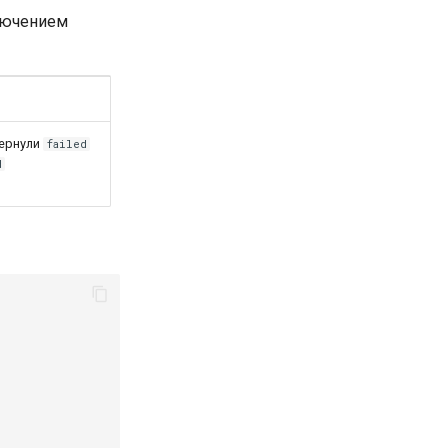
ключением
ернули
failed
d