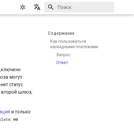
Инициализация поиска
English
Русский
Содержание
Как пользоваться
каскадными платежами
Запрос
Ответ
одключено
юза могут
нет статус
а второй шлюз,
ация
и только
не
plete