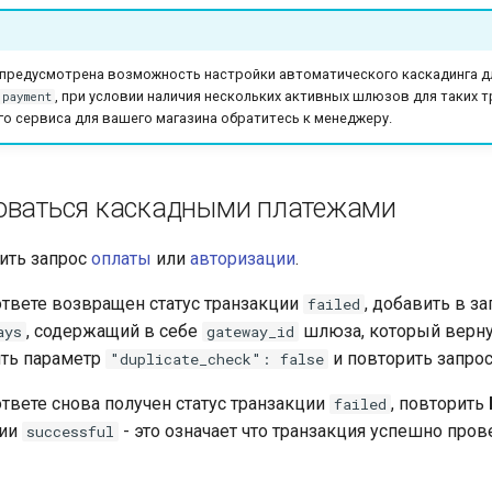
 предусмотрена возможность настройки автоматического каскадинга д
, при условии наличия нескольких активных шлюзов для таких т
payment
го сервиса для вашего магазина обратитесь к менеджеру.
оваться каскадными платежами
ить запрос
оплаты
или
авторизации
.
ответе возвращен статус транзакции
, добавить в з
failed
, содержащий в себе
шлюза, который верн
ays
gateway_id
ить параметр
и повторить запрос
"duplicate_check": false
ответе снова получен статус транзакции
, повторить
failed
ции
- это означает что транзакция успешно пров
successful