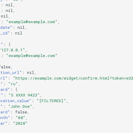
"
:
n
il
,
"
:
n
il
,
n
il
,
"
:
"example@example.com"
,
_date"
:
n
il
,
e_id"
:
n
il
r"
:
{
"127.0.0.1"
,
"
:
"example@example.com"
false
,
ation_url"
:
n
il
,
url"
:
"https://example.com/widget/confirm.html?token=e32
e"
:
"ru"
,
card"
:
{
r"
:
"5 XXXX 9423"
,
ication_value"
:
"[FILTERED]"
,
r"
:
"John Doe"
,
card"
:
false
,
onth"
:
"08"
,
ear"
:
"2028"