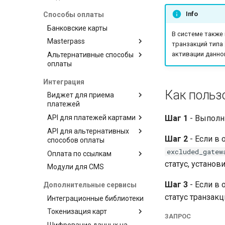
Info
Способы оплаты
Банковские карты
В системе также
Masterpass
транзакций типа
активации данно
Альтернативные способы
Интеграция
оплаты
M-Pesa
Интеграция
Neteller
Как польз
Виджет для приема
платежей
Pix
Шаг 1
- Выполн
API для платежей картами
Skrill
Демо оплаты
API для альтернативных
Оплата через платежную
Типы транзакций
Шаг 2
- Если в 
способов оплаты
страницу
Статусы транзакций
Авторизация
excluded_gatew
Оплата по ссылкам
Интеграция виджета с
Типы транзакций
Обработка ошибок
Списание средств
использованием токена
статус, установ
Модули для CMS
Статусы транзакций
Управление продуктами и
Оплата
Асинхронный режим
Отмена авторизации
платежа
ссылками в личном
Автоматические
Возврат средств
Шаг 3
- Если в 
Дополнительные сервисы
Тестовые данные
Оплата
Интеграция виджета с
кабинете
уведомления
Выплата средств
использованием
статус транзак
Интеграционные библиотеки
Возврат средств
Управление продуктами и
Тестирование
публичного ключа
Подтверждение
ссылками через API
Токенизация карт
Оспоренный платеж
транзакции
ЗАПРОС
Получение токена