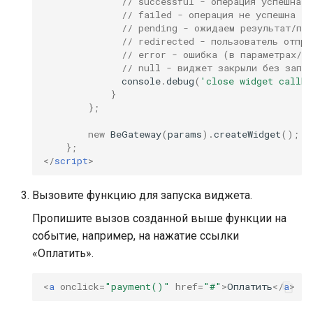
// successful - операция успешна
// failed - операция не успешна
// pending - ожидаем результат/по
// redirected - пользователь отпр
// error - ошибка (в параметрах/с
// null - виджет закрыли без запус
console
.
debug
(
'close widget callba
}
};
new
BeGateway
(
params
).
createWidget
();
};
</
script
>
Вызовите функцию для запуска виджета.
Пропишите вызов созданной выше функции на
событие, например, на нажатие ссылки
«Оплатить».
<
a
onclick
=
"payment()"
href
=
"#"
>
Оплатить
</
a
>