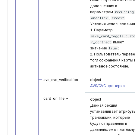
дополненния к
параметрам
recurring
,
.
oneclick
credit
Условия использования
1. Параметр
save_card_toggle.custo
имеет
r_contract
значение
;
true
2. Пользователь перев
тогл сохранения карты 
активное состояние.
avs_cvc_verification
object
AVS/CVC проверка
.
card_on_file
object
Данная секция
устанавливает атрибут
транзакции, которые
будут отправлены в
дальнейшем в платёжн