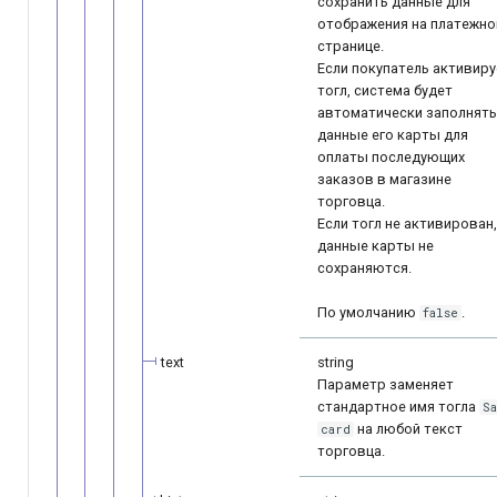
сохранить данные для
отображения на платежно
странице.
Если покупатель активиру
тогл, система будет
автоматически заполнять
данные его карты для
оплаты последующих
заказов в магазине
торговца.
Если тогл не активирован,
данные карты не
сохраняются.
По умолчанию
.
false
text
string
Параметр заменяет
стандартное имя тогла
S
на любой текст
card
торговца.