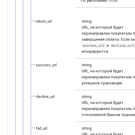
По умолчанию
.
true
return_url
string
URL, на который будет
перенаправлен покупатель 
завершения оплаты. Если за
и
success_url
decline_url
игнорируются.
success_url
string
URL, на который будет
перенаправлен покупатель 
успешной транзакции.
decline_url
string
URL, на который будет
перенаправлен покупатель 
отклоненной банком транза
fail_url
string
URL, на который будет