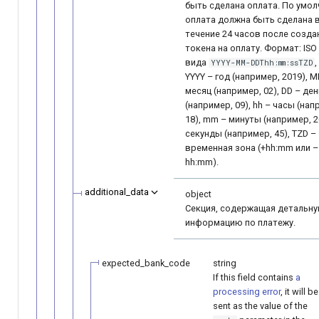
быть сделана оплата. По умо
оплата должна быть сделана 
течение 24 часов после созда
токена на оплату. Формат: ISO
вида
,
YYYY-MM-DDThh:mm:ssTZD
YYYY – год (например, 2019), 
месяц (например, 02), DD – ден
(например, 09), hh – часы (нап
18), mm – минуты (например, 20
секунды (например, 45), TZD –
временная зона (+hh:mm или –
hh:mm).
additional_data
object
Секция, содержащая детальн
информацию по платежу.
expected_bank_code
string
If this field contains
a
processing error
, it will be
sent as the value of the