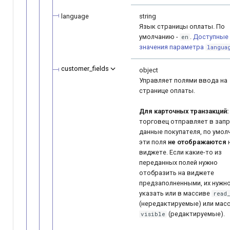
language
string
Язык страницы оплаты. По
умолчанию -
.
Доступные
en
значения параметра
langua
customer_fields
object
Управляет полями ввода на
странице оплаты.
Для карточных транзакций:
торговец отправляет в зап
данные покупателя, по умол
эти поля
не отображаются
виджете. Если какие-то из
переданных полей нужно
отобразить на виджете
предзаполненными, их нужн
указать или в массиве
read
(нередактируемые) или мас
(редактируемые).
visible