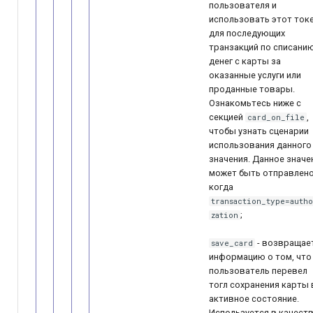
пользователя и
использовать этот ток
для последующих
транзакций по списани
денег с карты за
оказанные услуги или
проданные товары.
Ознакомьтесь ниже с
секцией
,
card_on_file
чтобы узнать сценарии
использования данного
значения. Данное значе
может быть отправлено
когда
transaction_type=auth
;
zation
- возвращае
save_card
информацию о том, что
пользователь перевел
тогл сохранения карты 
активное состояние.
Используется в качест