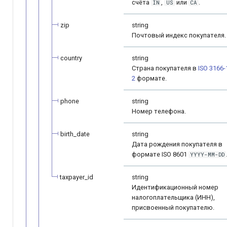
счёта
,
или
.
IN
US
CA
zip
string
Почтовый индекс покупателя.
country
string
Страна покупателя в
ISO 3166-
2
формате.
phone
string
Номер телефона.
birth_date
string
Дата рождения покупателя в
формате ISO 8601
YYYY-MM-DD
taxpayer_id
string
Идентификационный номер
налогоплательщика (ИНН),
присвоенный покупателю.