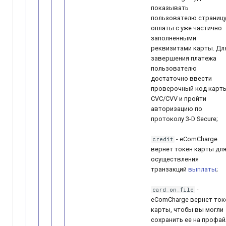
показывать
пользователю страниц
оплаты с уже частично
заполненными
реквизитами карты. Дл
завершения платежа
пользователю
достаточно ввести
проверочный код карт
CVC/CVV и пройти
авторизацию по
протоколу 3-D ­Secure;
- eComCharge
credit
вернет токен карты дл
осуществления
транзакций
выплаты
;
-
card_on_file
eComCharge вернет ток
карты, чтобы вы могли
сохранить ее на профай