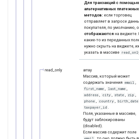
Для транзакций с помощь
альтернативных платежных
методов:
если торговец
отправляет в запросе данн
покупателя, по умолчанию, 
отображаются
на виджете. 
какие-то из переданных пол
нужно скрыть на виджете, и
указать в массиве
read_onl
read_only
array
Массив, который может
содержать значения
,
email
,
,
first_name
last_name
,
,
,
,
address
city
state
zip
,
,
phone
country
birth_date
.
taxpayer_id
Поля, указанные в массиве,
будут заблокированы
(disabled).
Если массив содержит поле
, то оно должно быть 
email