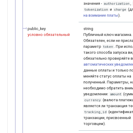
значения -
,
authorization
и
(д
tokenization
charge
на взимание платы
).
public_key
string
условно обязательный
Публичный ключ магазина.
Обязателен, если не присл
параметр
. При исп
token
такого способа запуска в
обязательно проверяйте в
автоматических уведомле
данные оплаты и только п
меняйте статус оплаты на
полученный. Параметры, н
необходимо обратить вни
уведомлении:
(сумм
amount
(валюта платеж
currency
является ли транзакция те
(идентифика
tracking_id
транзакции, присвоенный
торговцем).