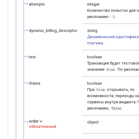
attempts
integer
Количество попыток для о
умолчанию -
.
1
dynamic_billing_descriptor
string
Динамический идентифик
платежа
.
test
boolean
Транзакция будет тестовой
значение
. По умолча
true
iframe
boolean
При
открывать, по
true
возможности, переходы н
сервисы внутри виджета. 
умолчанию,
.
false
order
object
обязательный