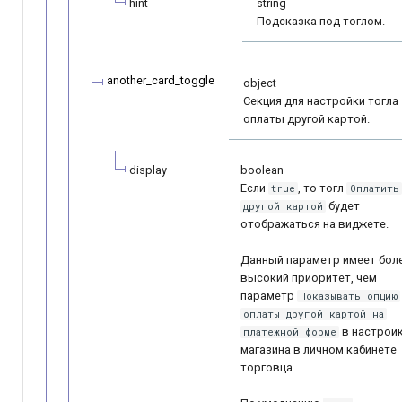
hint
string
Подсказка под тоглом.
another_card_toggle
object
Секция для настройки тогла
оплаты другой картой.
display
boolean
Если
, то тогл
true
Оплатить
будет
другой картой
отображаться на виджете.
Данный параметр имеет бол
высокий приоритет, чем
параметр
Показывать опцию
оплаты другой картой на
в настрой
платежной форме
магазина в личном кабинете
торговца.