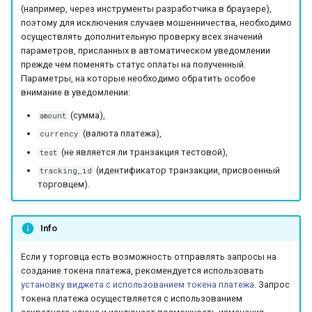
уведомлений
(например, через инструменты разработчика в браузере),
и
Тестовый режим
Сервис отчетности
Запрос баланса
Операция AFT
поэтому для исключения случаев мошенничества, необходимо
я
Параметры секции
осуществлять дополнительную проверку всех значений
параметров, присланных в автоматическом уведомлении
smart_routing_verification
API version 3
Запрос валют и сетей
Операция OCT
п
прежде чем поменять статус оплаты на полученный.
Параметры, на которые необходимо обратить особое
о
Провайдеры токенов
Коды ошибок
Токенизация
внимание в уведомлении:
и
(сумма),
amount
Параметры с
Токенизация карты
(валюта платежа),
currency
с
информацией о продаже
получателя
(не является ли транзакция тестовой),
test
авиабилетов
к
(идентификатор транзакции, присвоенный
tracking_id
Проверка
торговцем).
а
Архив изменений
Запрос статуса
Info
Запрос баланса
Если у торговца есть возможность отправлять запросы на
создание токена платежа, рекомендуется использовать
установку виджета с использованием токена платежа
. Запрос
токена платежа осуществляется с использованием