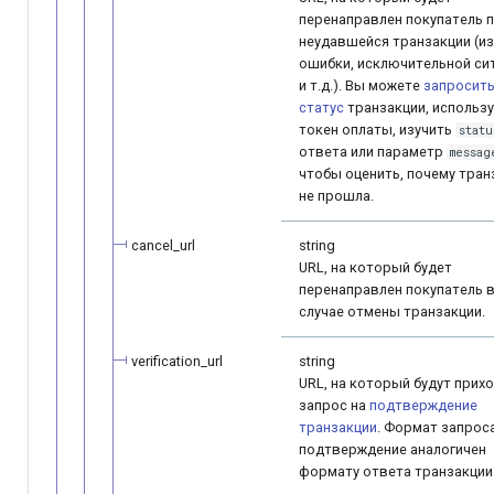
перенаправлен покупатель 
неудавшейся транзакции (из
ошибки, исключительной си
и т.д.). Вы можете
запросит
статус
транзакции, использ
токен оплаты, изучить
statu
ответа или параметр
messag
чтобы оценить, почему тран
не прошла.
cancel_url
string
URL, на который будет
перенаправлен покупатель 
случае отмены транзакции.
verification_url
string
URL, на который будут прих
запрос на
подтверждение
транзакции
. Формат запрос
подтверждение аналогичен
формату ответа транзакции