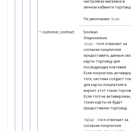
настройках магазина в
личном кабинете торговца
По умолчанию
.
true
customer_contract
boolean
Опционально
- тогл отвечает за
true
согласие покупателя
предоставить данные св
карты торговцу для
последующих платежей.
Если покупатель активиру
тогл, система создаст то
для карты покупателя и
вернет этот токен торгов
Если тогл не активирован,
токен карты не будет
предоставлен торговцу.
- тогл отвечает за
false
согласие покупателя