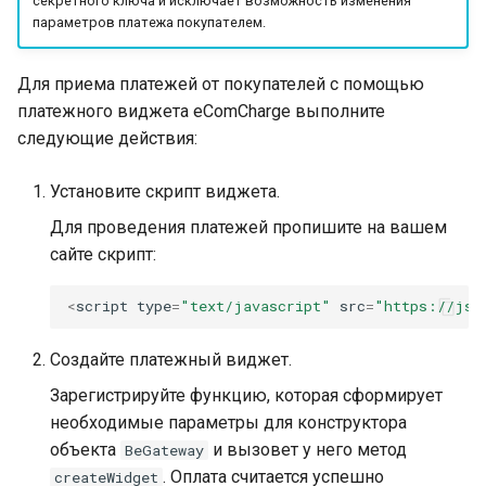
секретного ключа и исключает возможность изменения
параметров платежа покупателем.
Для приема платежей от покупателей с помощью
платежного виджета eComCharge выполните
следующие действия:
Установите скрипт виджета.
Для проведения платежей пропишите на вашем
сайте скрипт:
<
script
type
=
"text/javascript"
src
=
"https://js.
Создайте платежный виджет.
Зарегистрируйте функцию, которая сформирует
необходимые параметры для конструктора
объекта
и вызовет у него метод
BeGateway
. Оплата считается успешно
createWidget