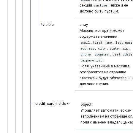
секции
ниже и не
customer
должно быть пустым.
visible
array
Массив, который может
содержать значения
,
,
email
first_name
last_name
,
,
,
,
address
city
state
zip
,
,
phone
country
birth_date
.
taxpayer_id
Поля, указанные в массиве,
отобразятся на странице
платежа и будут обязательн
для заполнения.
credit_card_fields
object
Управляет автоматическим
заполнением на странице о
поля с именем владельца ка