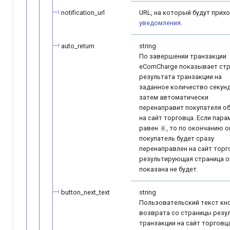
notification_url
URL, на который будут прих
уведомления
.
auto_return
string
По завершении транзакции
eComCharge показывает стр
результата транзакции на
заданное количество секунд
затем автоматически
перенаправит покупателя о
на сайт торговца. Если пара
равен
, то по окончанию 
0
покупатель будет сразу
перенаправлен на сайт торг
результирующая страница 
показана не будет.
button_next_text
string
Пользовательский текст кн
возврата со страницы резу
транзакции на сайт торговца