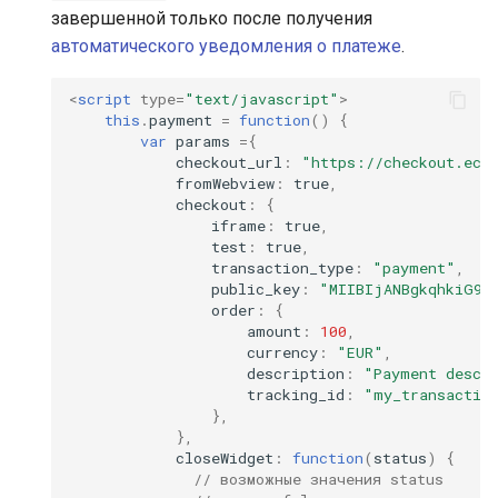
завершенной только после получения
автоматического уведомления о платеже
.
<
script
type
=
"text/javascript"
>
this
.
payment
=
function
()
{
var
params
=
{
checkout_url
:
"https://checkout.eco
fromWebview
:
true
,
checkout
:
{
iframe
:
true
,
test
:
true
,
transaction_type
:
"payment"
,
public_key
:
"MIIBIjANBgkqhkiG9w
order
:
{
amount
:
100
,
currency
:
"EUR"
,
description
:
"Payment descr
tracking_id
:
"my_transactio
},
},
closeWidget
:
function
(
status
)
{
// возможные значения status