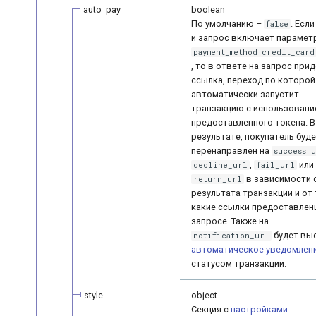
auto_pay
boolean
По умолчанию –
. Есл
false
и запрос включает парамет
payment_method.credit_card
, то в ответе на запрос при
ссылка, переход по которой
автоматически запустит
транзакцию c использовани
предоставленного токена. В
результате, покупатель буд
перенаправлен на
suсcess_
,
или
decline_url
fail_url
в зависимости 
return_url
результата транзакции и от 
какие ссылки предоставлен
запросе. Также на
будет вы
notification_url
автоматическое уведомлен
статусом транзакции.
style
object
Секция с
настройками