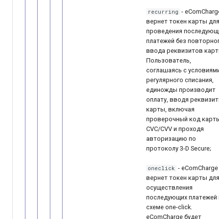
- eComCharg
recurring
вернет токен карты дл
проведения последующ
платежей без повторно
ввода реквизитов карт
Пользователь,
соглашаясь с условиям
регулярного списания,
единожды производит
оплату, вводя реквизи
карты, включая
проверочный код карт
CVC/CVV и проходя
авторизацию по
протоколу 3-D ­Secure;
- eComCharge
oneclick
вернет токен карты дл
осуществления
последующих платежей 
схеме one-click.
eComCharge будет