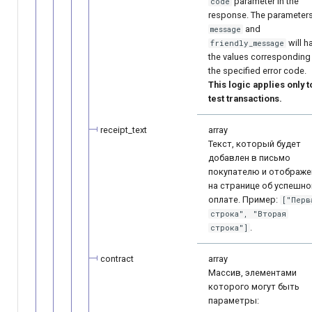
parameter in the
code
response. The parameter
and
message
will h
friendly_message
the values corresponding
the specified error code.
This logic applies only t
test transactions.
receipt_text
array
Текст, который будет
добавлен в письмо
покупателю и отображе
на странице об успешно
оплате. Пример:
["Перв
строка", "Вторая
.
строка"]
contract
array
Массив, элементами
которого могут быть
параметры: