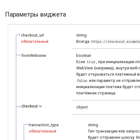
Параметры виджета
checkout_url
string
обязательный
Всегда
https://checkout.ecomch
fromWebview
boolean
Если
, при инициализации п
true
WebView (например, внутри веб-
будет открываться платежный в
или параметр не отправле
false
инициализации платежа будет о
платёжная страница.
checkout
object
transaction_type
string
обязательный
Tип транзакции или запро
будет отправлен шлюзу. 