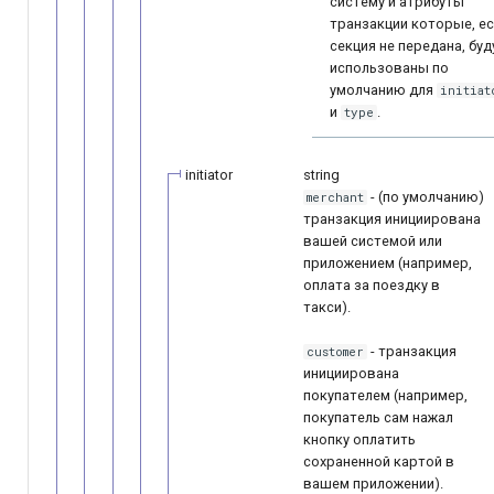
систему и атрибуты
транзакции которые, е
секция не передана, буд
использованы по
умолчанию для
initiat
и
.
type
initiator
string
- (по умолчанию)
merchant
транзакция инициирована
вашей системой или
приложением (например,
оплата за поездку в
такси).
- транзакция
customer
инициирована
покупателем (например,
покупатель сам нажал
кнопку оплатить
сохраненной картой в
вашем приложении).